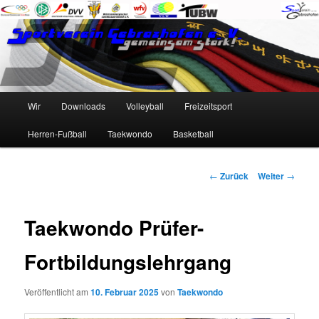
Zum
Inhalt
wechseln
SV Gebrazhofen e.V.
Hauptmenü
Wir
Downloads
Volleyball
Freizeitsport
Herren-Fußball
Taekwondo
Basketball
Beitrags-
←
Zurück
Weiter
→
Navigation
Taekwondo Prüfer-
Fortbildungslehrgang
Veröffentlicht am
10. Februar 2025
von
Taekwondo