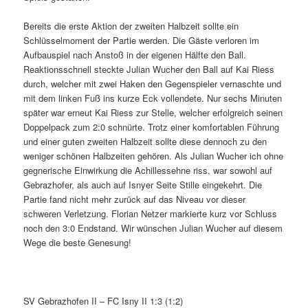
Bereits die erste Aktion der zweiten Halbzeit sollte ein
Schlüsselmoment der Partie werden. Die Gäste verloren im
Aufbauspiel nach Anstoß in der eigenen Hälfte den Ball.
Reaktionsschnell steckte Julian Wucher den Ball auf Kai Riess
durch, welcher mit zwei Haken den Gegenspieler vernaschte und
mit dem linken Fuß ins kurze Eck vollendete. Nur sechs Minuten
später war erneut Kai Riess zur Stelle, welcher erfolgreich seinen
Doppelpack zum 2:0 schnürte. Trotz einer komfortablen Führung
und einer guten zweiten Halbzeit sollte diese dennoch zu den
weniger schönen Halbzeiten gehören. Als Julian Wucher ich ohne
gegnerische Einwirkung die Achillessehne riss, war sowohl auf
Gebrazhofer, als auch auf Isnyer Seite Stille eingekehrt. Die
Partie fand nicht mehr zurück auf das Niveau vor dieser
schweren Verletzung. Florian Netzer markierte kurz vor Schluss
noch den 3:0 Endstand. Wir wünschen Julian Wucher auf diesem
Wege die beste Genesung!
SV Gebrazhofen II – FC Isny II 1:3 (1:2)