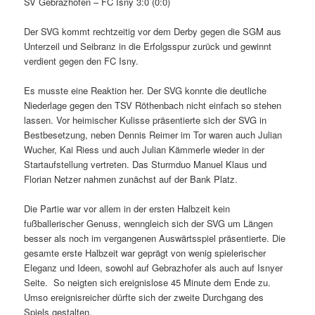
SV Gebrazhofen – FC Isny 3:0 (0:0)
Der SVG kommt rechtzeitig vor dem Derby gegen die SGM aus
Unterzeil und Seibranz in die Erfolgsspur zurück und gewinnt
verdient gegen den FC Isny.
Es musste eine Reaktion her. Der SVG konnte die deutliche
Niederlage gegen den TSV Röthenbach nicht einfach so stehen
lassen. Vor heimischer Kulisse präsentierte sich der SVG in
Bestbesetzung, neben Dennis Reimer im Tor waren auch Julian
Wucher, Kai Riess und auch Julian Kämmerle wieder in der
Startaufstellung vertreten. Das Sturmduo Manuel Klaus und
Florian Netzer nahmen zunächst auf der Bank Platz.
Die Partie war vor allem in der ersten Halbzeit kein
fußballerischer Genuss, wenngleich sich der SVG um Längen
besser als noch im vergangenen Auswärtsspiel präsentierte. Die
gesamte erste Halbzeit war geprägt von wenig spielerischer
Eleganz und Ideen, sowohl auf Gebrazhofer als auch auf Isnyer
Seite. So neigten sich ereignislose 45 Minute dem Ende zu.
Umso ereignisreicher dürfte sich der zweite Durchgang des
Spiels gestalten.